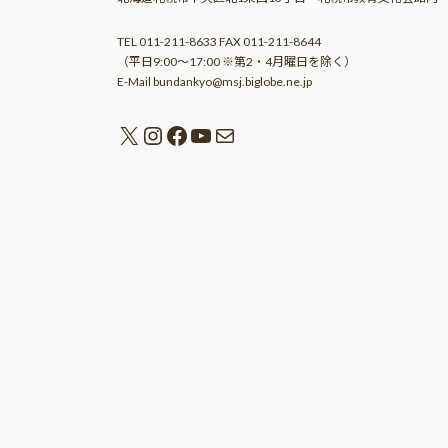
TEL 011-211-8633 FAX 011-211-8644
（平日9:00〜17:00 ※第2・4月曜日を除く）
E-Mail bundankyo@msj.biglobe.ne.jp
X
Instagram
Facebook
YouTube
メール