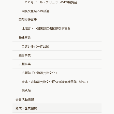
こどもアール・ブリュットWEB展覧会
国民文化祭への派遣
国際交流事業
北海道・中国黒龍江省国際交流事業
受託事業
全道シルバー作品展
顕彰事業
広報事業
広報誌『北海道芸術文化』
東北・北海道芸術文化団体協議会機関誌 『北斗』
記念誌
会員活動情報
助成・企業協賛