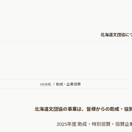
コ
ナ
ン
ビ
テ
ゲ
ン
ー
ツ
シ
北海道文団協に
へ
ョ
ス
ン
キ
に
ッ
移
プ
動
HOME
助成・企業協賛
北海道文団協の事業は、皆様からの助成・協
2025年度 助成・特別協賛・協賛企