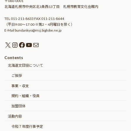
〒060-0001
北海道札幌市中央区北1条西13丁目 札幌市教育文化会館内
TEL 011-211-8633 FAX 011-211-8644
（平日9:00〜17:00 ※第2・4月曜日を除く）
E-Mail bundankyo@msj.biglobe.ne.jp
X
Instagram
Facebook
YouTube
メール
Contents
北海道文団協について
ご挨拶
事業・収支
規約・組織・役員
加盟団体
活動内容
令和７年度行事予定