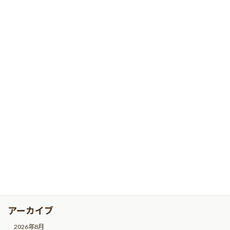
2026年1月20日
【会員イベント情報】第55回マンドリン
会員イベント情報
四重奏演奏会
2026年1月20日
カテゴリー
お知らせ
会員イベント情報
会員活動情報
未分類
アーカイブ
2026年8月